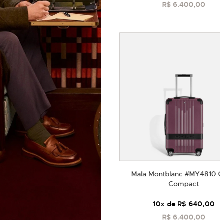
R$ 6.400,00
COMPRAR
Mala Montblanc #MY4810 
Compact
10
x de
R$ 640,00
R$ 6.400,00
COMPRAR