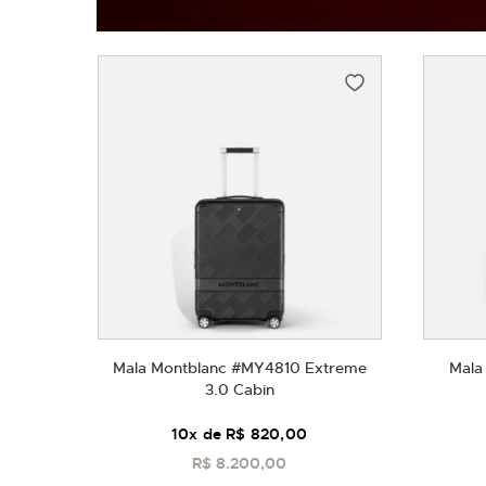
Mala Montblanc #MY4810 Extreme
Mala
3.0 Cabin
10
x de
R$ 820,00
R$ 8.200,00
COMPRAR