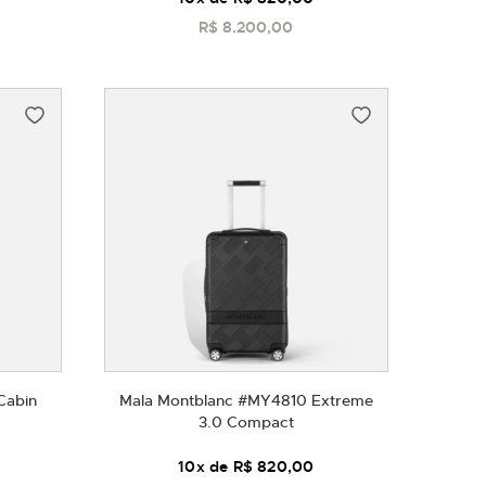
R$ 8.200,00
COMPRAR
Cabin
Mala Montblanc #MY4810 Extreme
3.0 Compact
10
x de
R$ 820,00