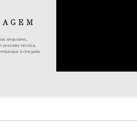
IAGEM
as singulares,
 precisão técnica,
o embarque à chegada.