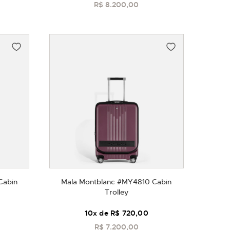
R$ 8.200,00
COMPRAR
Cabin
Mala Montblanc #MY4810 Cabin
Trolley
10
x de
R$ 720,00
R$ 7.200,00
COMPRAR