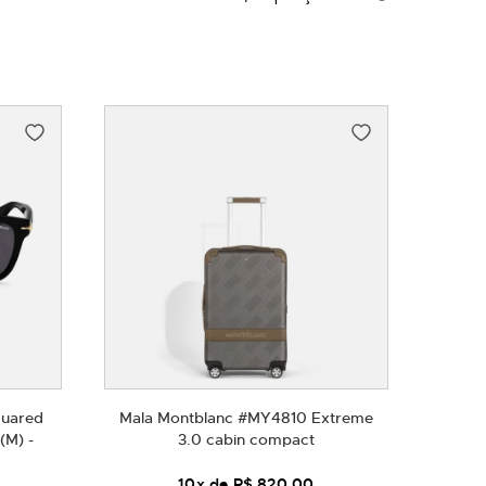
Direção
Decrescente
quared
Mala Montblanc #MY4810 Extreme
(M) -
3.0 cabin compact
10
x de
R$ 820,00