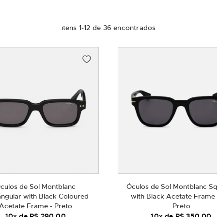
itens
1
-
12
de
36
culos de Sol Montblanc
Óculos de Sol Montblanc S
ngular with Black Coloured
with Black Acetate Frame 
Acetate Frame - Preto
Preto
10
x de
R$ 290,00
10
x de
R$ 350,00