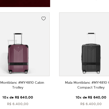
 Montblanc #MY4810 Cabin
Mala Montblanc #MY4810 
Trolley
Compact Trolley
10
x de
R$ 640,00
10
x de
R$ 640,00
R$ 6.400,00
R$ 6.400,00
COMPRAR
COMPRAR