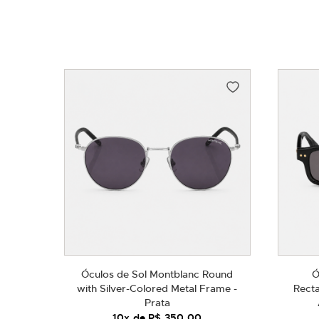
Óculos de Sol Montblanc Round
Ó
with Silver-Colored Metal Frame -
Recta
Prata
10
x de
R$ 350,00