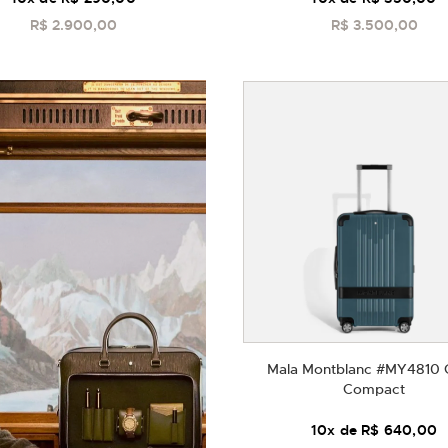
R$ 2.900,00
R$ 3.500,00
COMPRAR
COMPRAR
Mala Montblanc #MY4810 
Compact
10
x de
R$ 640,00