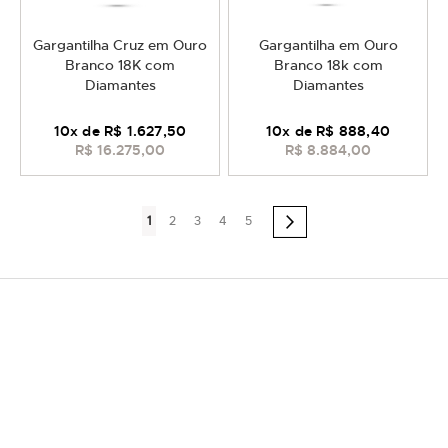
Gargantilha Cruz em Ouro
Gargantilha em Ouro
Branco 18K com
Branco 18k com
Diamantes
Diamantes
10
x de
R$ 1.627,50
10
x de
R$ 888,40
R$ 16.275,00
R$ 8.884,00
Página
Você
Página
Página
Página
Página
1
2
3
4
5
Página
Próximo
esta
lendo
a
pagina