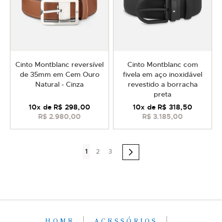
Cinto Montblanc reversível
Cinto Montblanc com
de 35mm em Cem Ouro
fivela em aço inoxidável
Natural - Cinza
revestido a borracha
preta
10
x de
R$ 298,00
10
x de
R$ 318,50
R$ 2.980,00
R$ 3.185,00
Página
Você
Página
Página
1
2
3
Página
Próximo
esta
lendo
a
pagina
HOME
ACESSÓRIOS