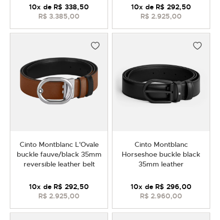
10
x de
R$ 338,50
10
x de
R$ 292,50
R$ 3.385,00
R$ 2.925,00
Cinto Montblanc L'Ovale
Cinto Montblanc
buckle fauve/black 35mm
Horseshoe buckle black
reversible leather belt
35mm leather
10
x de
R$ 292,50
10
x de
R$ 296,00
R$ 2.925,00
R$ 2.960,00