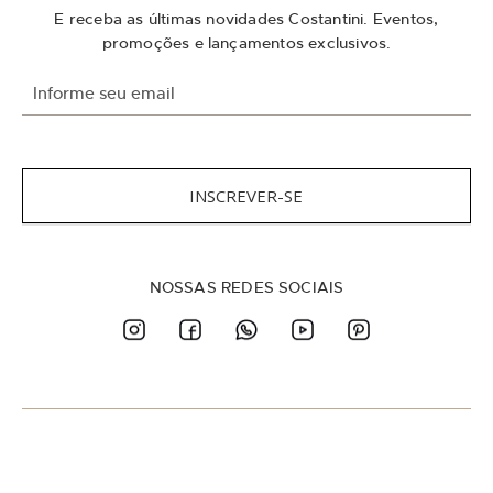
E receba as últimas novidades Costantini. Eventos,
promoções e lançamentos exclusivos.
I
n
s
c
r
e
INSCREVER-SE
v
a
-
s
NOSSAS REDES SOCIAIS
e
n
a
n
o
s
s
a
N