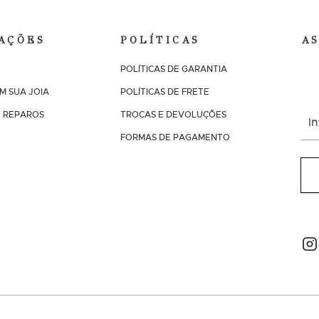
AÇÕES
POLÍTICAS
A
POLÍTICAS DE GARANTIA
E r
pro
M SUA JOIA
POLÍTICAS DE FRETE
I
 REPAROS
TROCAS E DEVOLUÇÕES
n
FORMAS DE PAGAMENTO
s
c
r
e
v
a
NO
-
s
e
n
a
n
o