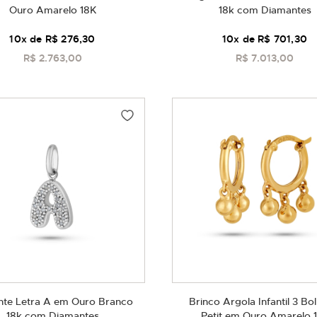
Ouro Amarelo 18K
18k com Diamantes
10
x de
R$ 276,30
10
x de
R$ 701,30
R$ 2.763,00
R$ 7.013,00
COMPRAR
COMPRAR
nte Letra A em Ouro Branco
Brinco Argola Infantil 3 Bo
18k com Diamantes
Petit em Ouro Amarelo 