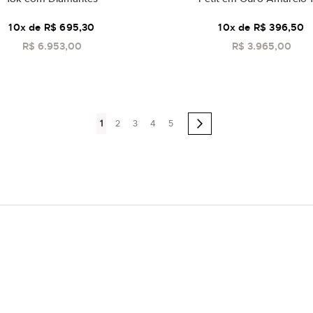
10
x de
R$ 695,30
10
x de
R$ 396,50
R$ 6.953,00
R$ 3.965,00
COMPRAR
COMPRAR
Página
Você esta lendo a pagina
Página
Página
Página
Página
Página
Próximo
1
2
3
4
5