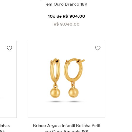
em Ouro Branco 18K
10
x de
R$ 904,00
R$ 9.040,00
COMPRAR
linhas
Brinco Argola Infantil Bolinha Petit
18k
em Ouro Amarelo 18K