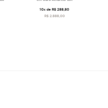
10
x de
R$ 288,80
R$ 2.888,00
COMPRAR