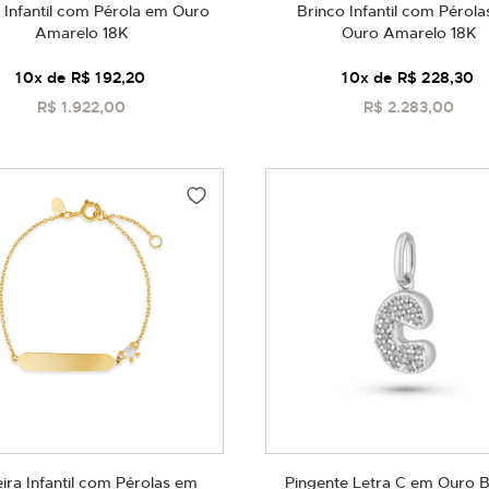
 Infantil com Pérola em Ouro
Brinco Infantil com Pérol
Amarelo 18K
Ouro Amarelo 18K
10
x de
R$ 192,20
10
x de
R$ 228,30
R$ 1.922,00
R$ 2.283,00
COMPRAR
COMPRAR
eira Infantil com Pérolas em
Pingente Letra C em Ouro 