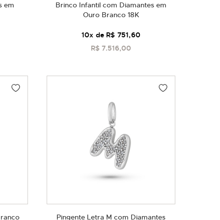
as em
Brinco Infantil com Diamantes em
Ouro Branco 18K
10
x de
R$ 751,60
R$ 7.516,00
COMPRAR
Branco
Pingente Letra M com Diamantes