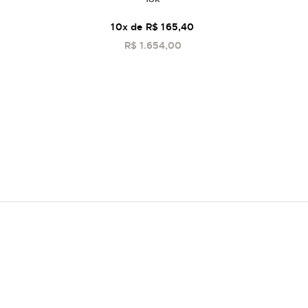
10
x de
R$ 165,40
R$ 1.654,00
COMPRAR