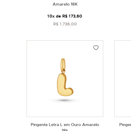
Amarelo 18K
10
x de
R$ 173,60
R$ 1.736,00
COMPRAR
Pingente Letra L em Ouro Amarelo
Pinge
18k