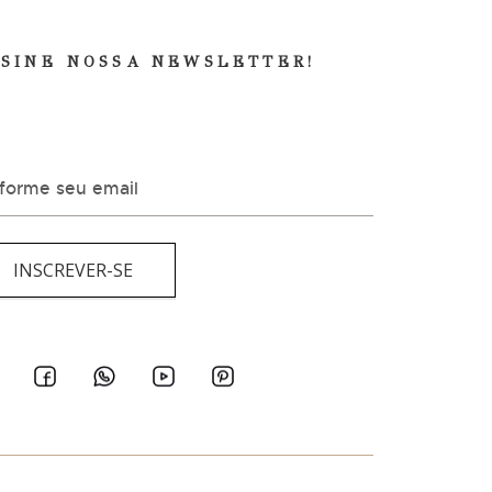
SSINE NOSSA NEWSLETTER!
eceba as últimas novidades Costantini. Eventos,
moções e lançamentos exclusivos.
INSCREVER-SE
SSAS REDES SOCIAIS