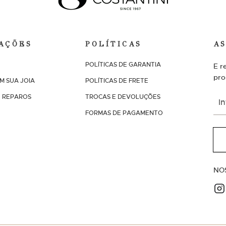
AÇÕES
POLÍTICAS
A
POLÍTICAS DE GARANTIA
E r
pro
M SUA JOIA
POLÍTICAS DE FRETE
I
 REPAROS
TROCAS E DEVOLUÇÕES
n
FORMAS DE PAGAMENTO
s
c
r
e
v
a
NO
-
s
e
n
a
n