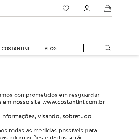
Meu Carrinho
 COSTANTINI
BLOG
A
stamos comprometidos em resguardar
s em nosso site www.costantini.com.br
e informações, visando, sobretudo,
mos todas as medidas possíveis para
suas informações e dados serão