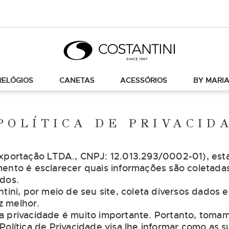
RELÓGIOS
CANETAS
ACESSÓRIOS
BY MARIA
POLÍTICA DE PRIVACID
 Exportação LTDA., CNPJ: 12.013.293/0002-01), e
mento é esclarecer quais informações são coletada
ados.
ntini, por meio de seu site, coleta diversos dados 
z melhor.
a privacidade é muito importante. Portanto, toma
Política de Privacidade visa lhe informar como as 