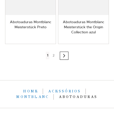
Abotoaduras Montblanc
Abotoaduras Montblanc
Meisterstück Preto
Meisterstück the Origin
Collection azul
Página
Você
Página
1
2
Página
Próximo
esta
lendo
a
pagina
HOME
ACESSÓRIOS
MONTBLANC
ABOTOADURAS