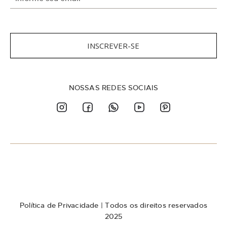
n
s
c
r
e
INSCREVER-SE
v
a
-
s
NOSSAS REDES SOCIAIS
e
n
a
n
o
s
s
a
N
e
w
Política de Privacidade
| Todos os direitos reservados
s
l
2025
e