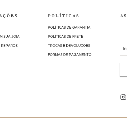
AÇÕES
POLÍTICAS
A
POLÍTICAS DE GARANTIA
E r
pro
M SUA JOIA
POLÍTICAS DE FRETE
I
 REPAROS
TROCAS E DEVOLUÇÕES
n
FORMAS DE PAGAMENTO
s
c
r
e
v
a
NO
-
s
e
n
a
n
o