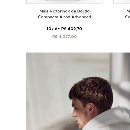
Mala Victorinox de Bordo
M
Compacta Airox Advanced
Co
10
x de
R$ 402,70
R$ 4.027,00
COMPRAR