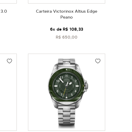
 3.0
Carteira Victorinox Altius Edge
Peano
6
x de
R$ 108,33
R$ 650,00
COMPRAR