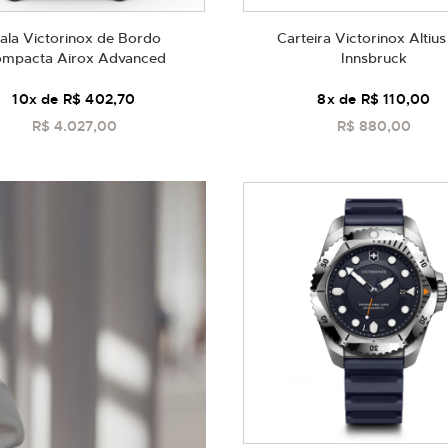
ala Victorinox de Bordo
Carteira Victorinox Altius
mpacta Airox Advanced
Innsbruck
10
x de
R$ 402,70
8
x de
R$ 110,00
R$ 4.027,00
R$ 880,00
COMPRAR
COMPRAR