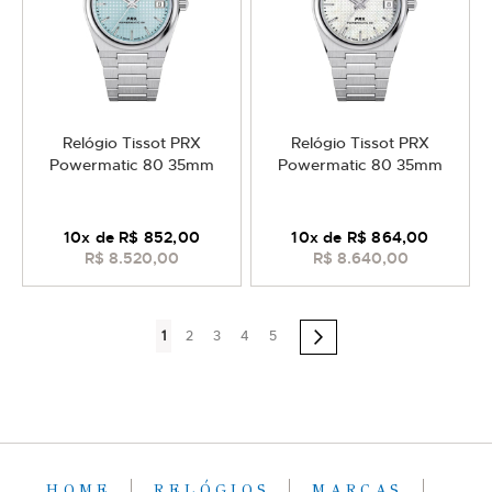
Relógio Tissot PRX
Relógio Tissot PRX
Powermatic 80 35mm
Powermatic 80 35mm
10
x de
R$ 852,00
10
x de
R$ 864,00
R$ 8.520,00
R$ 8.640,00
Página
Você
Página
Página
Página
Página
1
2
3
4
5
Página
Próximo
esta
lendo
a
pagina
HOME
RELÓGIOS
MARCAS