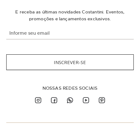
E receba as últimas novidades Costantini. Eventos,
promoções e lançamentos exclusivos.
I
n
s
c
r
e
INSCREVER-SE
v
a
-
s
NOSSAS REDES SOCIAIS
e
n
a
n
o
s
s
a