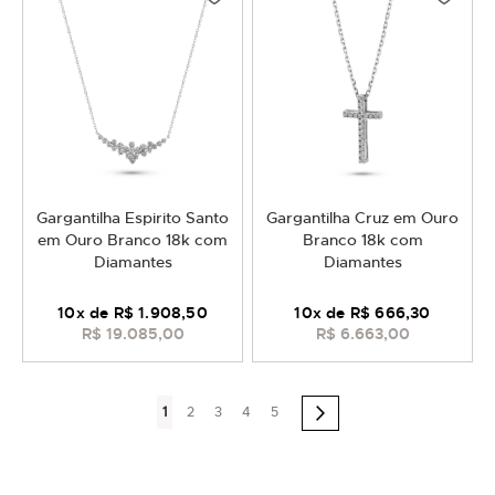
Gargantilha Espirito Santo
Gargantilha Cruz em Ouro
em Ouro Branco 18k com
Branco 18k com
Diamantes
Diamantes
10
x de
R$ 1.908,50
10
x de
R$ 666,30
R$ 19.085,00
R$ 6.663,00
Página
Você
Página
Página
Página
Página
1
2
3
4
5
Página
Próximo
esta
lendo