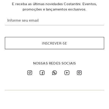
E receba as últimas novidades Costantini. Eventos,
promoções e lançamentos exclusivos.
I
n
s
c
r
e
INSCREVER-SE
v
a
-
s
NOSSAS REDES SOCIAIS
e
n
a
n
o
s
s
a
N