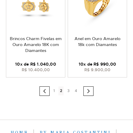
Brincos Charm Fivelas em
Anel em Ouro Amarelo
Ouro Amarelo 18K com
18k com Diamantes
Diamantes
10
x de
R$ 1.040,00
10
x de
R$ 990,00
R$ 10.400,00
R$ 9.900,00
Página
Página
Você
Página
Página
Página
Anterior
1
2
3
4
Página
Próximo
esta
lendo
a
pagina
HOME
BY MARIA COSTANTINI