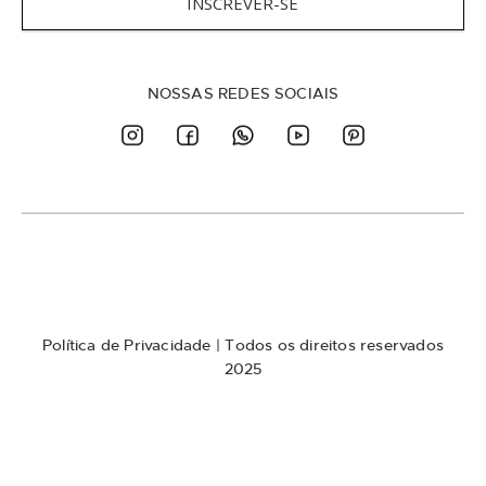
INSCREVER-SE
v
a
-
s
NOSSAS REDES SOCIAIS
e
n
a
n
o
s
s
a
N
e
w
Política de Privacidade
| Todos os direitos reservados
s
l
2025
e
t
t
e
r