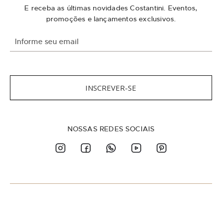
E receba as últimas novidades Costantini. Eventos,
promoções e lançamentos exclusivos.
I
n
s
c
r
e
INSCREVER-SE
v
a
-
s
NOSSAS REDES SOCIAIS
e
n
a
n
o
s
s
a
N