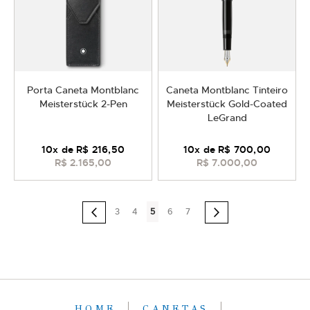
Porta Caneta Montblanc
Caneta Montblanc Tinteiro
Meisterstück 2-Pen
Meisterstück Gold-Coated
LeGrand
10
x de
R$ 216,50
10
x de
R$ 700,00
R$ 2.165,00
R$ 7.000,00
Página
Página
Página
Você
Página
Página
Página
Anterior
3
4
5
6
7
Página
Próximo
esta
lendo
a
pagina
HOME
CANETAS