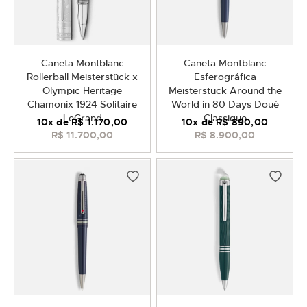
Caneta Montblanc
Caneta Montblanc
Rollerball Meisterstück x
Esferográfica
Olympic Heritage
Meisterstück Around the
Chamonix 1924 Solitaire
World in 80 Days Doué
LeGrand
Classique
10
x de
R$ 1.170,00
10
x de
R$ 890,00
R$ 11.700,00
R$ 8.900,00