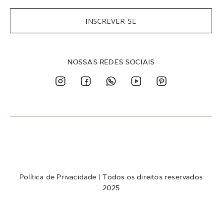
r
e
INSCREVER-SE
v
a
-
s
NOSSAS REDES SOCIAIS
e
n
a
n
o
s
s
a
N
e
w
Política de Privacidade
| Todos os direitos reservados
s
l
2025
e
t
t