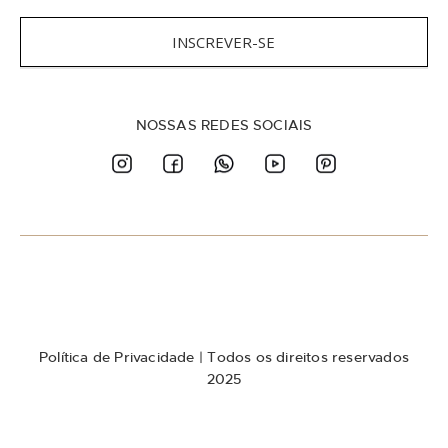
r
e
INSCREVER-SE
v
a
-
s
NOSSAS REDES SOCIAIS
e
n
a
n
o
s
s
a
N
e
w
Política de Privacidade
| Todos os direitos reservados
s
l
2025
e
t
t