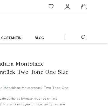
Meu Carrinho
 COSTANTINI
BLOG
adura Montblanc
rstück Two Tone One Size
a Montblanc Meisterstück Two Tone One
s de punho de formato redondo em aço
 com uma incrustação em laca marrom-escura