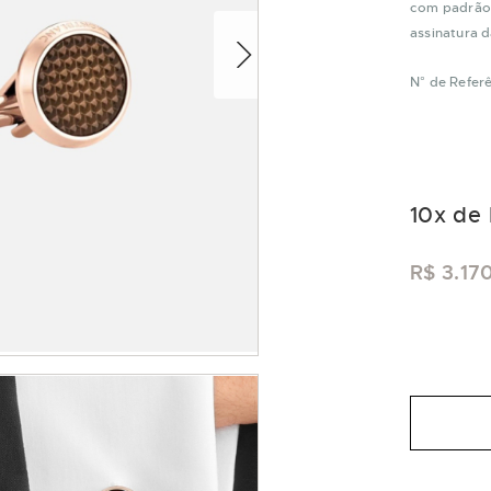
com padrão 
assinatura 
N° de Referê
10
x de
R$ 3.17