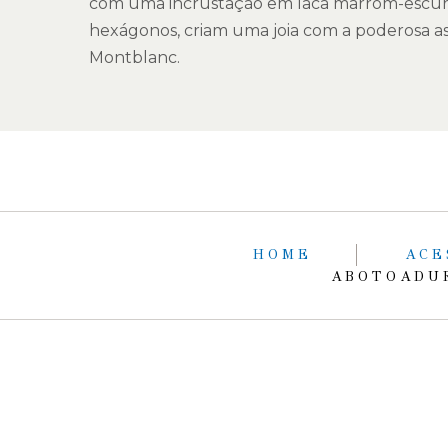
com uma incrustação em laca marrom-escur
hexágonos, criam uma joia com a poderosa as
Montblanc.
HOME
ACE
ABOTOADU