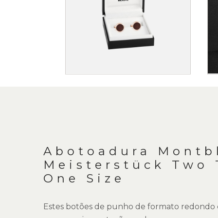
Saltar
para
o
início
da
DESCRIÇÃO
Galeria
de
imagens
Abotoadura Montb
Meisterstück Two
One Size
Estes botões de punho de formato redondo e