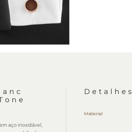
lanc
Detalhe
 Tone
Material
m aço inoxidável,