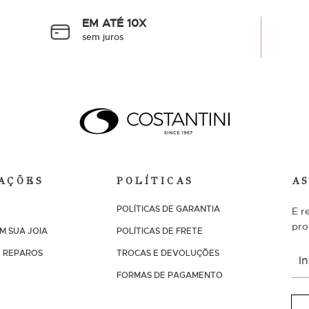
EM ATÉ 10X
sem juros
AÇÕES
POLÍTICAS
A
POLÍTICAS DE GARANTIA
E r
pro
M SUA JOIA
POLÍTICAS DE FRETE
I
 REPAROS
TROCAS E DEVOLUÇÕES
n
s
FORMAS DE PAGAMENTO
c
r