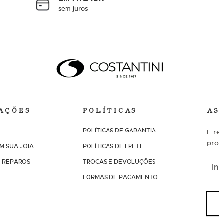
sem juros
AÇÕES
POLÍTICAS
A
POLÍTICAS DE GARANTIA
E r
pro
M SUA JOIA
POLÍTICAS DE FRETE
I
 REPAROS
TROCAS E DEVOLUÇÕES
n
s
FORMAS DE PAGAMENTO
c
r
e
v