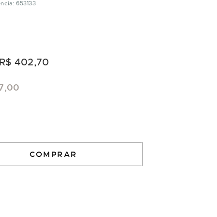
ncia: 653133
R$ 402,70
7,00
COMPRAR