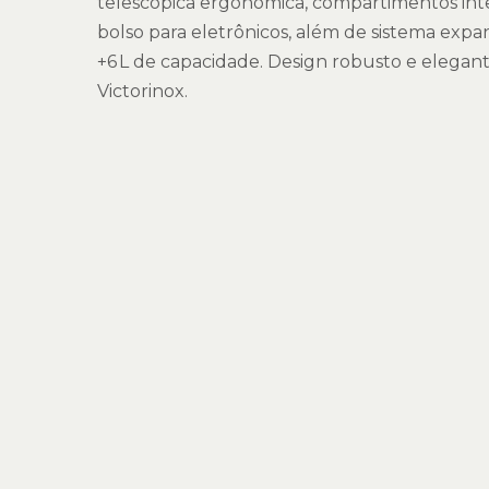
telescópica ergonômica, compartimentos inte
bolso para eletrônicos, além de sistema expa
+6 L de capacidade. Design robusto e elegante
Victorinox.