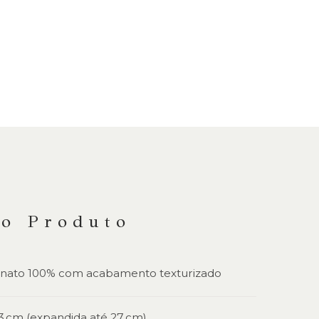
do Produto
onato 100% com acabamento texturizado
 23 cm (expandida até 27 cm)