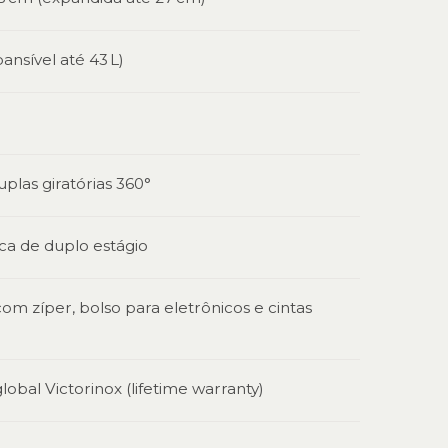
pansível até 43 L)
uplas giratórias 360°
ca de duplo estágio
 com zíper, bolso para eletrônicos e cintas
lobal Victorinox (lifetime warranty)