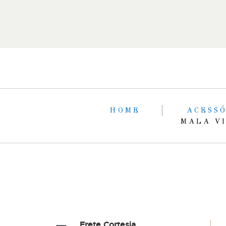
HOME
ACESS
MALA V
Frete Cortesia