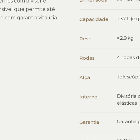
rnos com divisor e
nsível que permite até
 com garantia vitalícia
≈ 37 L (ex
Capacidade
≈ 2,9 kg
Peso
4 rodas d
Rodas
Telescópi
Alça
Divisória
Interno
elásticas
Garantia g
Garantia