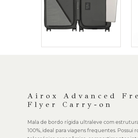
Saltar
para
o
início
da
DESCRIÇÃO
Galeria
de
imagens
Airox Advanced Fr
Flyer Carry-on
Mala de bordo rígida ultraleve com estrutur
100%, ideal para viagens frequentes. Possui r