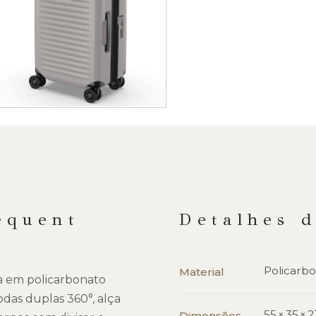
equent
Detalhes 
Policarb
Material
a em policarbonato
odas duplas 360°, alça
55 × 35 ×
Dimensões