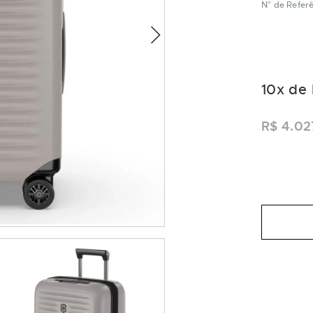
N° de Referê
10
x de
R$ 4.02