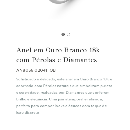
Saltar
para
Anel em Ouro Branco 18k
o
início
com Pérolas e Diamantes
da
Galeria
AN8056.02041_OB
de
Sofisticado e delicado, este anel em Ouro Branco 18K é
imagens
adornado com Pérolas naturais que simbolizam pureza
e serenidade, realçadas por Diamantes que conferem
brilho e elegância. Uma joia atemporal e refinada,
perfeita para compor looks clássicos com toque de
luxo discreto.