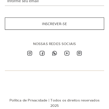
n
s
c
r
e
v
INSCREVER-SE
a
-
s
e
n
NOSSAS REDES SOCIAIS
a
n
o
s
s
a
N
e
w
s
l
e
t
Política de Privacidade
| Todos os direitos reservados
t
e
2025