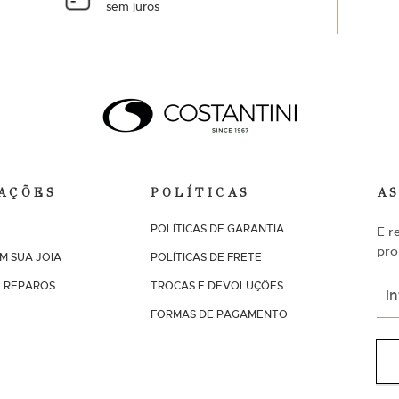
sem juros
AÇÕES
POLÍTICAS
A
POLÍTICAS DE GARANTIA
E r
pro
M SUA JOIA
POLÍTICAS DE FRETE
I
 REPAROS
TROCAS E DEVOLUÇÕES
n
s
FORMAS DE PAGAMENTO
c
r
e
v
a