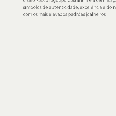
o selo 750, o logotipo Costantini e a certific
símbolos de autenticidade, excelência e do
com os mais elevados padrões joalheiros.