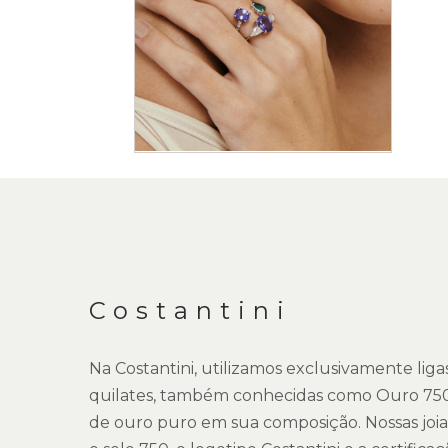
Saltar
para
o
início
da
DESCRIÇÃO
Galeria
de
imagens
Costantini
Na Costantini, utilizamos exclusivamente lig
quilates, também conhecidas como Ouro 75
de ouro puro em sua composição. Nossas joi