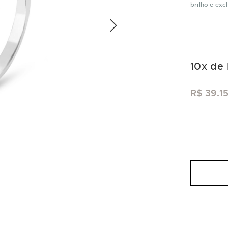
brilho e exc
10
x de
R$ 39.1