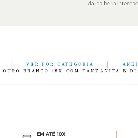
da joalheria internac
S
VER POR CATEGORIA
ANÉ
 OURO BRANCO 18K COM TANZANITA E D
EM ATÉ 10X