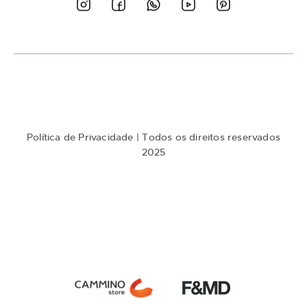
n
o
s
s
a
N
e
w
s
l
e
t
Política de Privacidade
| Todos os direitos reservados
t
e
2025
r
: