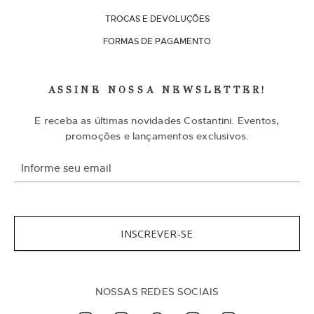
TROCAS E DEVOLUÇÕES
FORMAS DE PAGAMENTO
ASSINE NOSSA NEWSLETTER!
E receba as últimas novidades Costantini. Eventos,
promoções e lançamentos exclusivos.
I
n
s
c
r
e
v
INSCREVER-SE
a
-
s
e
n
NOSSAS REDES SOCIAIS
a