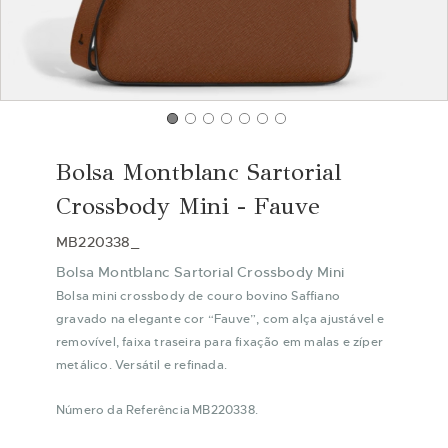
Saltar
para
Bolsa Montblanc Sartorial
o
início
Crossbody Mini - Fauve
da
Galeria
MB220338_
de
Bolsa Montblanc Sartorial Crossbody Mini
imagens
Bolsa mini crossbody de couro bovino Saffiano
gravado na elegante cor “Fauve”, com alça ajustável e
removível, faixa traseira para fixação em malas e zíper
metálico. Versátil e refinada.
Número da Referência MB220338.