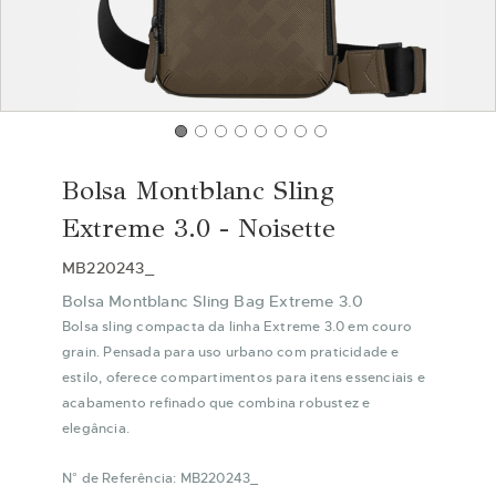
Saltar
para
Bolsa Montblanc Sling
o
início
Extreme 3.0 - Noisette
da
Galeria
MB220243_
de
Bolsa Montblanc Sling Bag Extreme 3.0
imagens
Bolsa sling compacta da linha Extreme 3.0 em couro
grain. Pensada para uso urbano com praticidade e
estilo, oferece compartimentos para itens essenciais e
acabamento refinado que combina robustez e
elegância.
N° de Referência: MB220243_