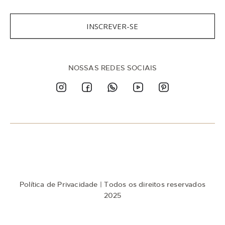
r
e
v
INSCREVER-SE
a
-
s
e
n
NOSSAS REDES SOCIAIS
a
n
o
s
s
a
N
e
w
s
l
e
t
Política de Privacidade
| Todos os direitos reservados
t
e
2025
r
: