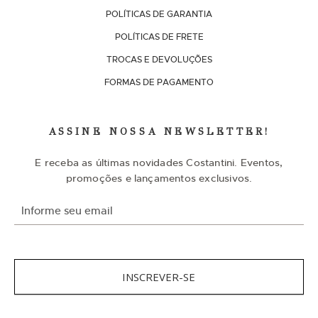
POLÍTICAS DE GARANTIA
POLÍTICAS DE FRETE
TROCAS E DEVOLUÇÕES
FORMAS DE PAGAMENTO
ASSINE NOSSA NEWSLETTER!
E receba as últimas novidades Costantini. Eventos,
promoções e lançamentos exclusivos.
I
n
s
c
r
e
v
INSCREVER-SE
a
-
s