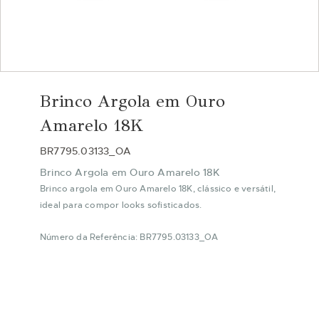
Saltar
para
Brinco Argola em Ouro
o
início
Amarelo 18K
da
Galeria
BR7795.03133_OA
de
Brinco Argola em Ouro Amarelo 18K
imagens
Brinco argola em Ouro Amarelo 18K, clássico e versátil,
ideal para compor looks sofisticados.
Número da Referência: BR7795.03133_OA