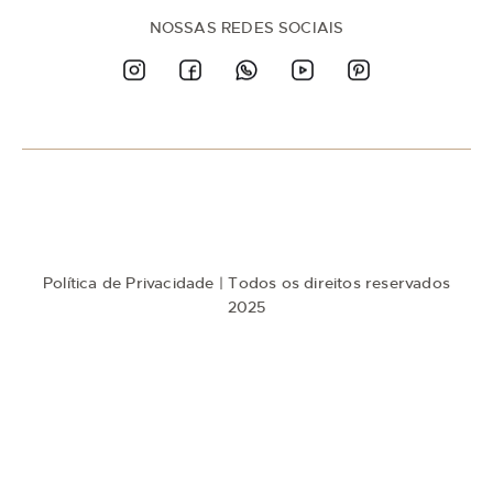
e
n
NOSSAS REDES SOCIAIS
a
n
o
s
s
a
N
e
w
s
l
e
t
Política de Privacidade
| Todos os direitos reservados
t
e
2025
r
: