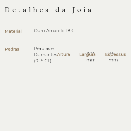
Detalhes da Joia
Ouro Amarelo 18K
Material
Pérolas e
Pedras
17.7
7.5
Altura
Largura
Espessura
Diamantes
mm
mm
(0.15 CT)