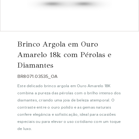
Saltar
para
Brinco Argola em Ouro
o
início
Amarelo 18k com Pérolas e
da
Diamantes
Galeria
de
BR8071.03535_OA
imagens
Este delicado brinco argola em Ouro Amarelo 18K
combina a pureza das pérolas com o brilho intenso dos
diamantes, criando uma joia de beleza atemporal. O
contraste entre o ouro polido e as gemas naturais
confere elegância e sofisticação, ideal para ocasiões
especiais ou para elevar o uso cotidiano com um toque
de luxo.