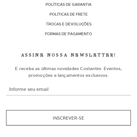
POLÍTICAS DE GARANTIA
POLÍTICAS DE FRETE
TROCAS E DEVOLUÇÕES
FORMAS DE PAGAMENTO
ASSINE NOSSA NEWSLETTER!
E receba as últimas novidades Costantini. Eventos,
promoções e lançamentos exclusivos.
I
n
s
c
r
e
v
INSCREVER-SE
a
-
s