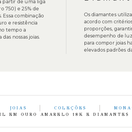
 partir de uma liga
o 750) e 25% de
Os diamantes utiliz
s. Essa combinação
acordo com critérios
ro e resistência
proporções, garanti
smo tempo a
desempenho de luz.
 das nossas joias.
para compor joias h
elevados padrões da 
JOIAS
COLEÇÕES
MON
IL EM OURO AMARELO 18K E DIAMANTES