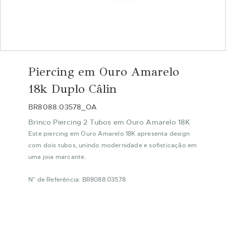
Saltar
para
Piercing em Ouro Amarelo
o
início
18k Duplo Câlin
da
Galeria
BR8088.03578_OA
de
Brinco Piercing 2 Tubos em Ouro Amarelo 18K
imagens
Este piercing em Ouro Amarelo 18K apresenta design
com dois tubos, unindo modernidade e sofisticação em
uma joia marcante.
N° de Referência: BR8088.03578