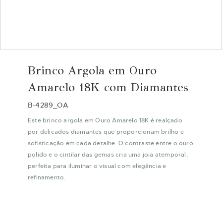
Saltar
para
Brinco Argola em Ouro
o
início
Amarelo 18K com Diamantes
da
Galeria
B-4289_OA
de
Este brinco argola em Ouro Amarelo 18K é realçado
imagens
por delicados diamantes que proporcionam brilho e
sofisticação em cada detalhe. O contraste entre o ouro
polido e o cintilar das gemas cria uma joia atemporal,
perfeita para iluminar o visual com elegância e
refinamento.