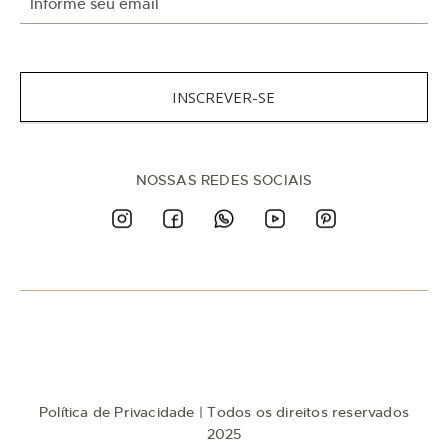
n
s
c
r
e
INSCREVER-SE
v
a
-
s
NOSSAS REDES SOCIAIS
e
n
a
n
o
s
s
a
N
e
w
Política de Privacidade
| Todos os direitos reservados
s
l
2025