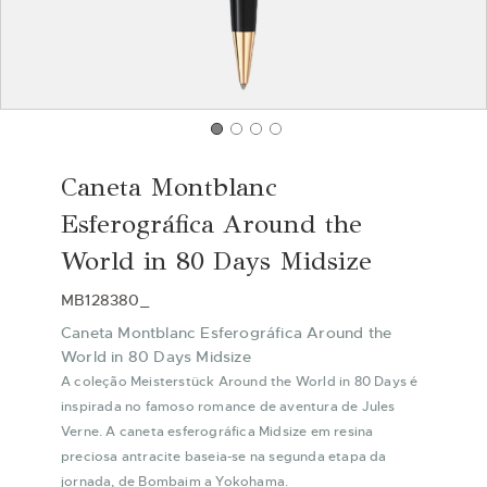
Saltar
para
Caneta Montblanc
o
início
Esferográfica Around the
da
World in 80 Days Midsize
Galeria
de
MB128380_
imagens
Caneta Montblanc Esferográfica Around the
World in 80 Days Midsize
A coleção Meisterstück Around the World in 80 Days é
inspirada no famoso romance de aventura de Jules
Verne. A caneta esferográfica Midsize em resina
preciosa antracite baseia-se na segunda etapa da
jornada, de Bombaim a Yokohama.