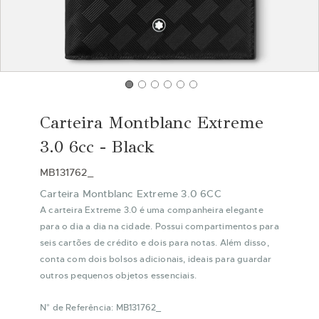
Saltar
para
Carteira Montblanc Extreme
o
início
3.0 6cc - Black
da
Galeria
MB131762_
de
Carteira Montblanc Extreme 3.0 6CC
imagens
A carteira Extreme 3.0 é uma companheira elegante
para o dia a dia na cidade. Possui compartimentos para
seis cartões de crédito e dois para notas. Além disso,
conta com dois bolsos adicionais, ideais para guardar
outros pequenos objetos essenciais.
N° de Referência: MB131762_