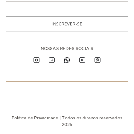
s
c
r
e
v
INSCREVER-SE
a
-
s
e
n
NOSSAS REDES SOCIAIS
a
n
o
s
s
a
N
e
w
s
l
e
t
Política de Privacidade
| Todos os direitos reservados
t
e
2025
r