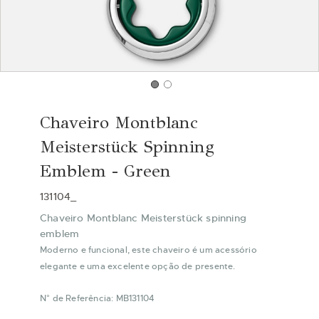
Saltar
para
Chaveiro Montblanc
o
início
Meisterstück Spinning
da
Emblem - Green
Galeria
de
131104_
imagens
Chaveiro Montblanc Meisterstück spinning
emblem
Moderno e funcional, este chaveiro é um acessório
elegante e uma excelente opção de presente.
N° de Referência: MB131104