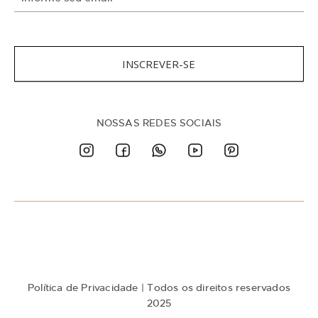
n
s
c
r
e
v
INSCREVER-SE
a
-
s
e
n
NOSSAS REDES SOCIAIS
a
n
o
s
s
a
N
e
w
s
l
e
t
Política de Privacidade
| Todos os direitos reservados
t
e
2025
r