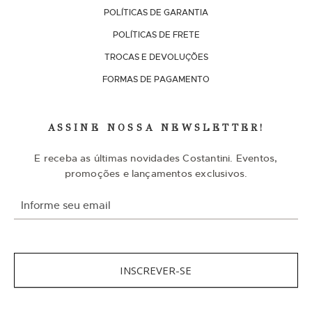
POLÍTICAS DE GARANTIA
POLÍTICAS DE FRETE
TROCAS E DEVOLUÇÕES
FORMAS DE PAGAMENTO
ASSINE NOSSA NEWSLETTER!
E receba as últimas novidades Costantini. Eventos,
promoções e lançamentos exclusivos.
I
n
s
c
r
e
v
INSCREVER-SE
a
-
s