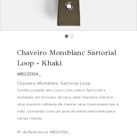
Saltar
para
Chaveiro Montblanc Sartorial
o
início
Loop - Khaki
da
Galeria
MB221354_
de
Chaveiro Montblanc Sartorial Loop
imagens
Confeccionado em couro com relevo Sartorial e
moldado em formato de laço, este chaveiro oferece
uma maneira refinada de manter seus itens essenciais à
mão, contando com um anel de metal removível para
várias chaves.
N° de Referência: MB221354_