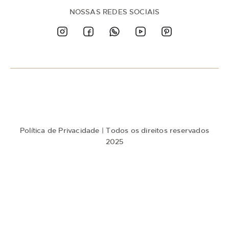
e
n
NOSSAS REDES SOCIAIS
a
n
o
s
s
a
N
e
w
s
l
e
t
Política de Privacidade
| Todos os direitos reservados
t
e
2025
r
: