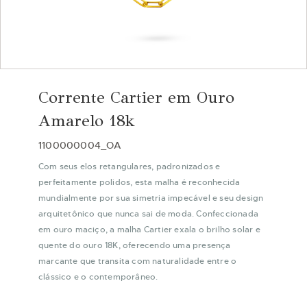
Saltar
para
Corrente Cartier em Ouro
o
início
Amarelo 18k
da
Galeria
1100000004_OA
de
Com seus elos retangulares, padronizados e
imagens
perfeitamente polidos, esta malha é reconhecida
mundialmente por sua simetria impecável e seu design
arquitetônico que nunca sai de moda. C
onfeccionada
em ouro maciço, a malha Cartier exala o brilho solar e
quente do ouro 18K, oferecendo uma presença
marcante que transita com naturalidade entre o
clássico e o contemporâneo.