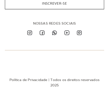
v
INSCREVER-SE
a
-
s
e
n
NOSSAS REDES SOCIAIS
a
n
o
s
s
a
N
e
w
s
l
e
t
Política de Privacidade
| Todos os direitos reservados
t
e
2025
r
: