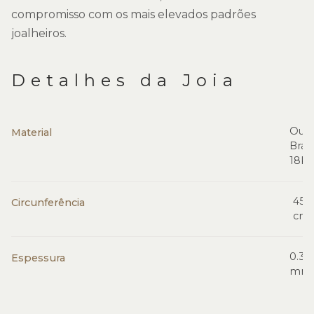
compromisso com os mais elevados padrões
joalheiros.
Detalhes da Joia
Our
Material
Bran
18K
45.0
Circunferência
cm
0.34
Espessura
mm