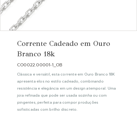
Saltar
para
Corrente Cadeado em Ouro
o
início
Branco 18k
da
Galeria
CO0022.00001-1_OB
de
Clássica e versátil, esta corrente em Ouro Branco 18K
imagens
apresenta elos no estilo cadeado, combinando
resistência e elegância em um design atemporal. Uma
joia refinada que pode ser usada sozinha ou com
pingentes, perfeita para compor produções
sofisticadas com brilho discreto.