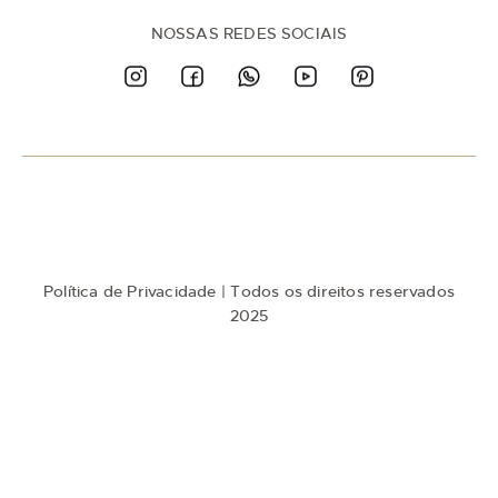
e
n
NOSSAS REDES SOCIAIS
a
n
o
s
s
a
N
e
w
s
l
e
t
Política de Privacidade
| Todos os direitos reservados
t
e
2025
r
: