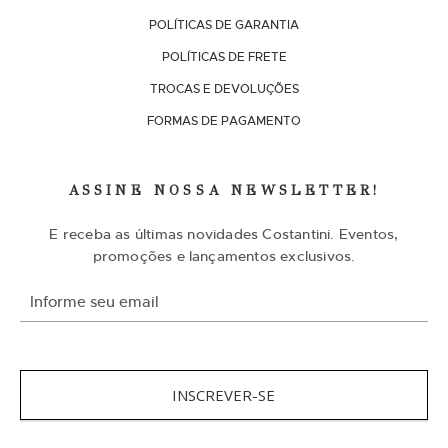
POLÍTICAS DE GARANTIA
POLÍTICAS DE FRETE
TROCAS E DEVOLUÇÕES
FORMAS DE PAGAMENTO
ASSINE NOSSA NEWSLETTER!
E receba as últimas novidades Costantini. Eventos,
promoções e lançamentos exclusivos.
I
n
s
c
r
e
v
INSCREVER-SE
a
-
s