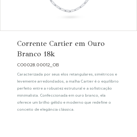
Saltar
para
Corrente Cartier em Ouro
o
início
Branco 18k
da
Galeria
CO0028.00012_OB
de
Caracterizada por seus elos retangulares, simétricos e
imagens
levemente arredondados, a malha Cartier é o equilíbrio
perfeito entre a robustez estrutural e a sofisticação
minimalista. Confeccionada em ouro branco, ela
oferece um brilho gélido e moderno que redefine o
conceito de elegância clássica.