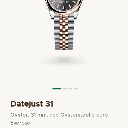
Saltar
Datejust 31
para
o
início
Oyster, 31 mm, aço Oystersteel e ouro
da
Everose
Galeria