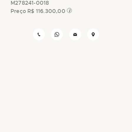
M278241-0018
de
imagens
i
Preço R$ 116.300,00