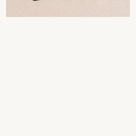
excepcional relógio que a abertura do
estojo revelará.