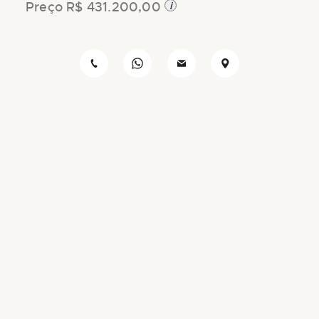
i
Preço R$ 431.200,00
de
imagens