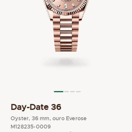
Saltar
Day-Date 36
para
o
início
Oyster, 36 mm, ouro Everose
da
M128235-0009
Galeria