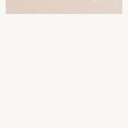
excepcional relógio que a abertura do
estojo revelará.