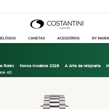
RELÓGIOS
CANETAS
ACESSÓRIOS
BY MARIA
os Rolex
Novos modelos 2026
A Arte da relojoaria
M
ate 40
Pular
para
o
final
da
Galeria