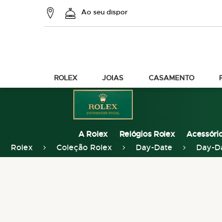
Ao seu dispor
ROLEX
JOIAS
CASAMENTO
A Rolex
Relógios Rolex
Acessóri
Rolex
Coleção Rolex
Day-Date
Day-D