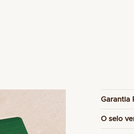
imagens
Garantia 
Para garant
O selo ve
relógios, 
dos seus re
A garantia