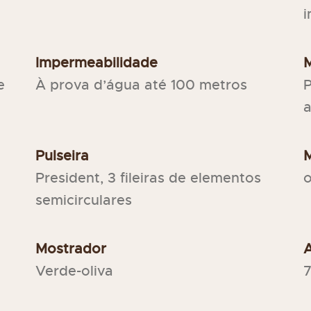
i
Impermeabilidade
e
À prova d’água até 100 metros
P
Pulseira
M
President, 3 fileiras de elementos
o
semicirculares
Mostrador
Verde-oliva