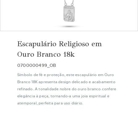
Saltar
para
Escapulário Religioso em
o
início
Ouro Branco 18k
da
Galeria
0700000499_OB
de
Símbolo de fé e proteção, este escapulário em Ouro
imagens
Branco 18K apresenta design delicado e acabamento
refinado. A tonalidade nobre do ouro branco confere
elegância à peça, tornando-a uma joia espiritual e
atemporal, perfeita para uso diário.