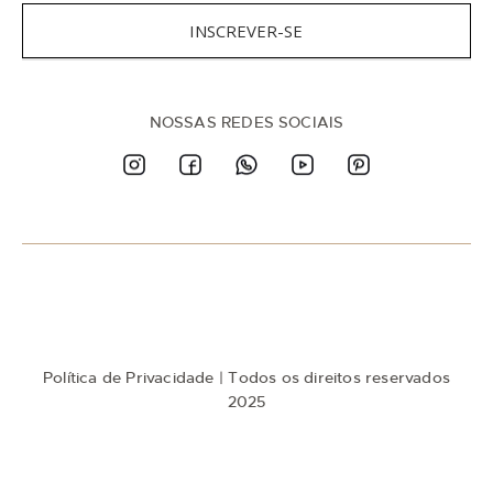
e
v
INSCREVER-SE
a
-
s
e
n
NOSSAS REDES SOCIAIS
a
n
o
s
s
a
N
e
w
s
l
e
t
Política de Privacidade
| Todos os direitos reservados
t
e
2025
r
: