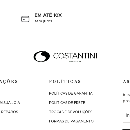
EM ATÉ 10X
sem juros
AÇÕES
POLÍTICAS
A
POLÍTICAS DE GARANTIA
E r
pro
M SUA JOIA
POLÍTICAS DE FRETE
I
 REPAROS
TROCAS E DEVOLUÇÕES
n
s
FORMAS DE PAGAMENTO
c