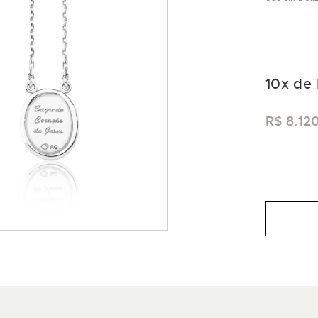
10
x de
R$ 8.12