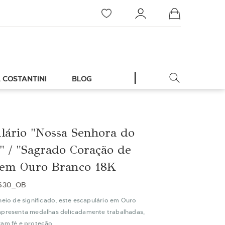
Meu Carrinho
 COSTANTINI
BLOG
lário "Nossa Senhora do
 / "Sagrado Coração de
 em Ouro Branco 18K
630_OB
heio de significado, este escapulário em Ouro
apresenta medalhas delicadamente trabalhadas,
zam fé e proteção.