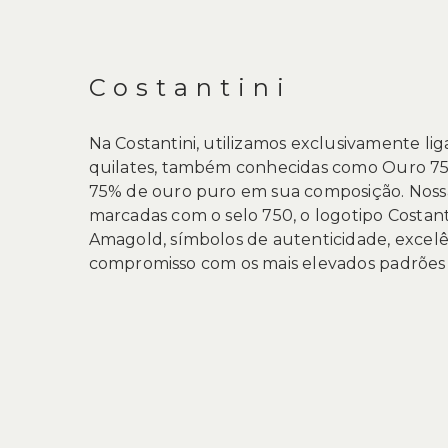
de
DESCRIÇÃO
imagens
Costantini
Na Costantini, utilizamos exclusivamente li
quilates, também conhecidas como Ouro 75
75% de ouro puro em sua composição. Nossas
marcadas com o selo 750, o logotipo Costanti
Amagold, símbolos de autenticidade, excelê
compromisso com os mais elevados padrões j