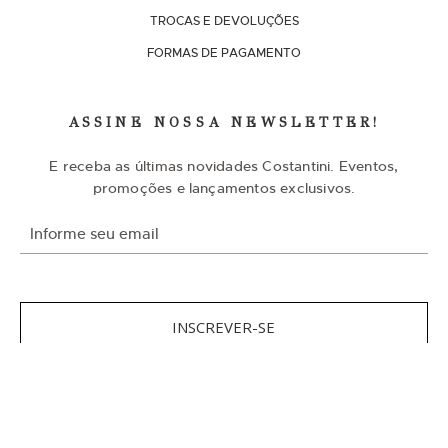
TROCAS E DEVOLUÇÕES
FORMAS DE PAGAMENTO
ASSINE NOSSA NEWSLETTER!
E receba as últimas novidades Costantini. Eventos,
promoções e lançamentos exclusivos.
I
n
s
c
r
e
v
INSCREVER-SE
a
-
s
e
n
NOSSAS REDES SOCIAIS
a
n