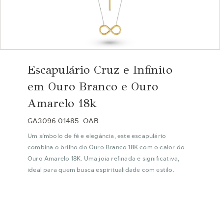
Saltar
para
Escapulário Cruz e Infinito
o
início
em Ouro Branco e Ouro
da
Amarelo 18k
Galeria
de
GA3096.01485_OAB
imagens
Um símbolo de fé e elegância, este escapulário
combina o brilho do Ouro Branco 18K com o calor do
Ouro Amarelo 18K. Uma joia refinada e significativa,
ideal para quem busca espiritualidade com estilo.