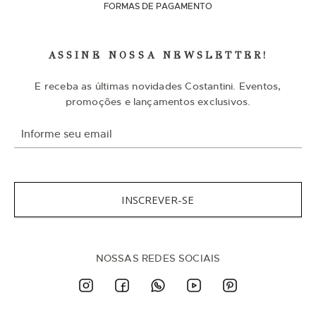
FORMAS DE PAGAMENTO
ASSINE NOSSA NEWSLETTER!
E receba as últimas novidades Costantini. Eventos,
promoções e lançamentos exclusivos.
I
n
s
c
r
e
v
INSCREVER-SE
a
-
s
e
n
NOSSAS REDES SOCIAIS
a
n
o
s