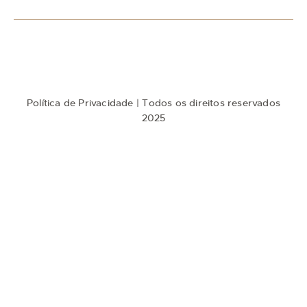
s
a
N
e
w
s
l
e
t
Política de Privacidade
| Todos os direitos reservados
t
e
2025
r
: