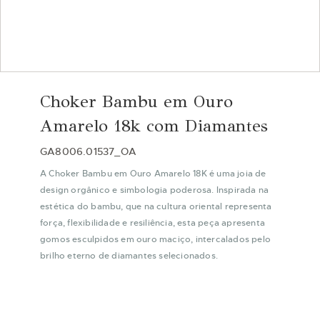
Saltar
para
Choker Bambu em Ouro
o
início
Amarelo 18k com Diamantes
da
Galeria
GA8006.01537_OA
de
A Choker Bambu em Ouro Amarelo 18K é uma joia de
imagens
design orgânico e simbologia poderosa. Inspirada na
estética do bambu, que na cultura oriental representa
força, flexibilidade e resiliência, esta peça apresenta
gomos esculpidos em ouro maciço, intercalados pelo
brilho eterno de diamantes selecionados.