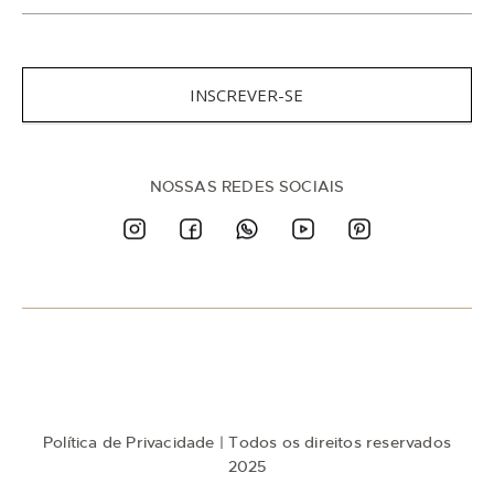
s
c
r
e
v
INSCREVER-SE
a
-
s
e
n
NOSSAS REDES SOCIAIS
a
n
o
s
s
a
N
e
w
s
l
e
t
Política de Privacidade
| Todos os direitos reservados
t
e
2025
r