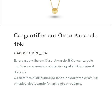
Saltar
para
Gargantilha em Ouro Amarelo
o
início
18k
da
Galeria
GA8052.01576_OA
de
Esta gargantilha em Ouro Amarelo 18K encanta pelo
imagens
movimento suave dos pingentes e pelo brilho natural
do ouro.
Os detalhes distribuídos ao longo da corrente criam luz
e fluidez, destacando feminilidade e requinte.