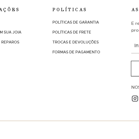
AÇÕES
POLÍTICAS
A
POLÍTICAS DE GARANTIA
E r
pro
M SUA JOIA
POLÍTICAS DE FRETE
I
 REPAROS
TROCAS E DEVOLUÇÕES
n
s
FORMAS DE PAGAMENTO
c
r
e
v
a
-
NO
s
e
n
a
n
o
s
s
a