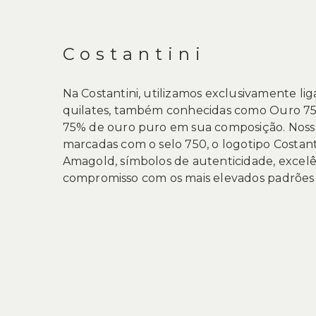
de
DESCRIÇÃO
imagens
Costantini
Na Costantini, utilizamos exclusivamente li
quilates, também conhecidas como Ouro 75
75% de ouro puro em sua composição. Nossas
marcadas com o selo 750, o logotipo Costanti
Amagold, símbolos de autenticidade, excelê
compromisso com os mais elevados padrões j