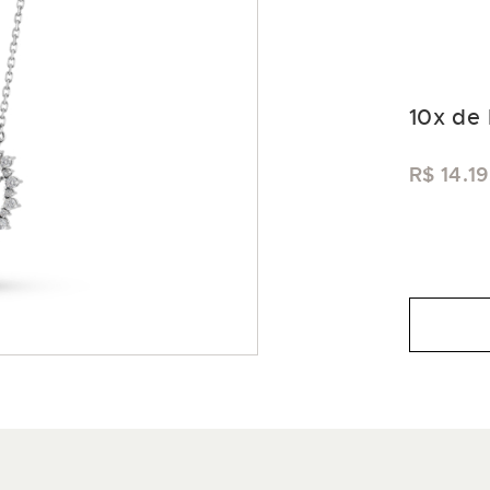
10
x de
R$ 14.1