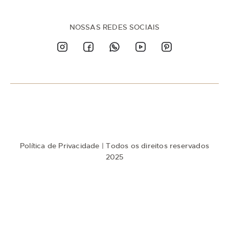
-
s
e
n
NOSSAS REDES SOCIAIS
a
n
o
s
s
a
N
e
w
s
l
e
t
Política de Privacidade
| Todos os direitos reservados
t
e
2025
r
: