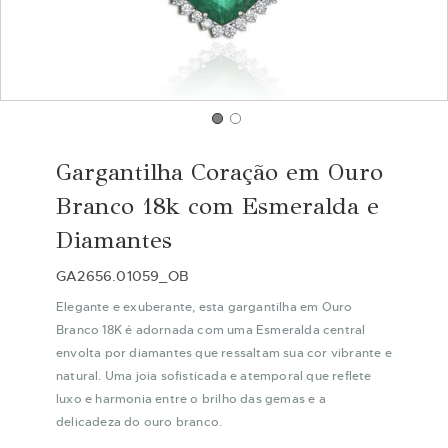
Saltar
para
Gargantilha Coração em Ouro
o
início
Branco 18k com Esmeralda e
da
Diamantes
Galeria
de
GA2656.01059_OB
imagens
Elegante e exuberante, esta gargantilha em Ouro
Branco 18K é adornada com uma Esmeralda central
envolta por diamantes que ressaltam sua cor vibrante e
natural. Uma joia sofisticada e atemporal que reflete
luxo e harmonia entre o brilho das gemas e a
delicadeza do ouro branco.