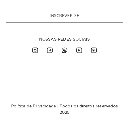
c
r
e
INSCREVER-SE
v
a
-
s
NOSSAS REDES SOCIAIS
e
n
a
n
o
s
s
a
N
e
w
Política de Privacidade
| Todos os direitos reservados
s
l
2025
e
t