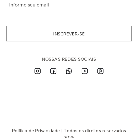
I
n
s
c
r
e
INSCREVER-SE
v
a
-
s
NOSSAS REDES SOCIAIS
e
n
a
n
o
s
s
a
N
e
w
Política de Privacidade
| Todos os direitos reservados
s
l
2025