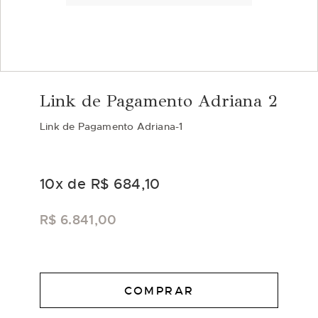
Saltar
para
Link de Pagamento Adriana 2
o
início
Link de Pagamento Adriana-1
da
Galeria
de
imagens
10
x de
R$ 684,10
R$ 6.841,00
COMPRAR