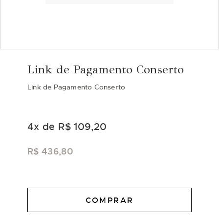
Saltar
para
Link de Pagamento Conserto
o
início
Link de Pagamento Conserto
da
Galeria
de
imagens
4
x de
R$ 109,20
R$ 436,80
COMPRAR