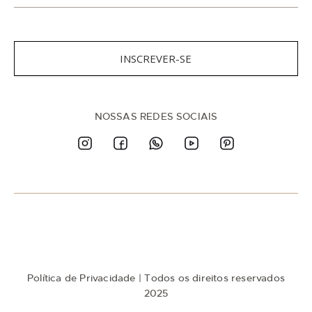
n
s
c
r
e
INSCREVER-SE
v
a
-
s
NOSSAS REDES SOCIAIS
e
n
a
n
o
s
s
a
N
e
w
Política de Privacidade
| Todos os direitos reservados
s
l
2025
e