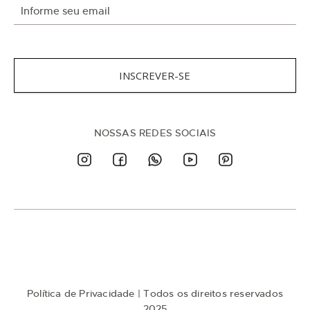
I
n
s
c
r
e
INSCREVER-SE
v
a
-
s
NOSSAS REDES SOCIAIS
e
n
a
n
o
s
s
a
N
e
w
Política de Privacidade
| Todos os direitos reservados
s
l
2025