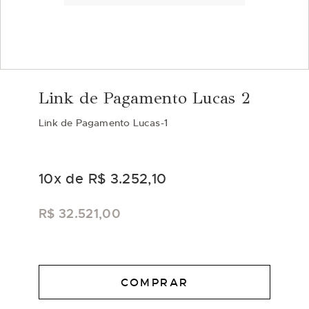
Saltar
para
Link de Pagamento Lucas 2
o
início
Link de Pagamento Lucas-1
da
Galeria
de
imagens
10
x de
R$ 3.252,10
R$ 32.521,00
COMPRAR