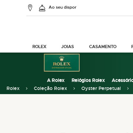
Ao seu dispor
ROLEX
JOIAS
CASAMENTO
A Rolex
Relógios Rolex
Acessóri
Rolex
Coleção Rolex
Oyster Perpetual