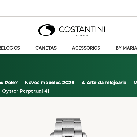
RELÓGIOS
CANETAS
ACESSÓRIOS
BY MARIA
os Rolex
Novos modelos 2026
A Arte da relojoaria
M
Oyster Perpetual 41
Pular
para
o
final
da
Galeria