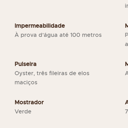
i
Impermeabilidade
À prova d’água até 100 metros
P
Pulseira
M
Oyster, três fileiras de elos
A
maciços
Mostrador
Verde