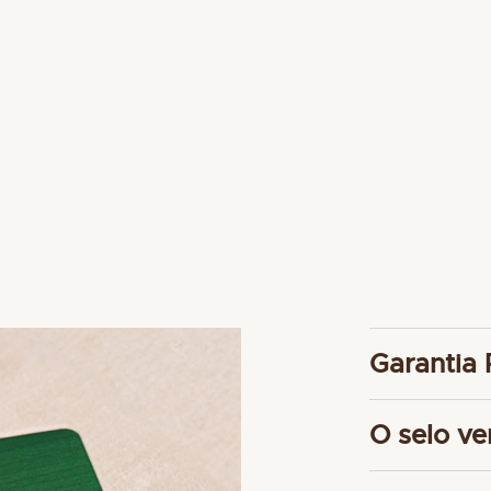
imagens
Garantia 
Para garant
O selo ve
relógios, 
dos seus re
A garantia