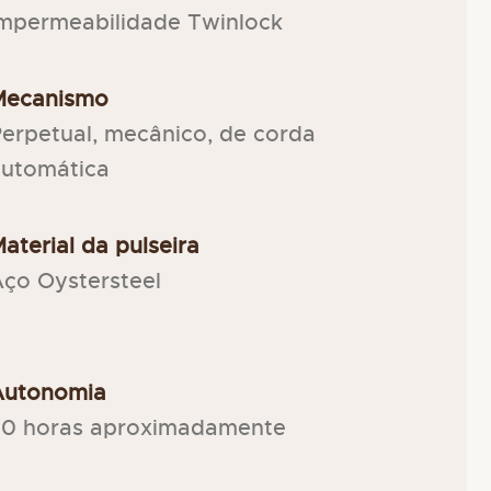
mpermeabilidade Twinlock
Mecanismo
erpetual, mecânico, de corda
automática
aterial da pulseira
ço Oystersteel
Autonomia
70 horas aproximadamente