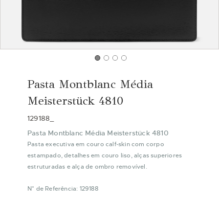
Saltar
para
Pasta Montblanc Média
o
início
Meisterstück 4810
da
Galeria
129188_
de
Pasta Montblanc Média Meisterstück 4810
imagens
Pasta executiva em couro calf‑skin com corpo
estampado, detalhes em couro liso, alças superiores
estruturadas e alça de ombro removível.
N° de Referência: 129188