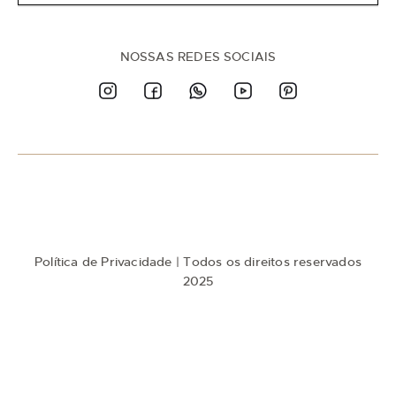
-
s
e
n
NOSSAS REDES SOCIAIS
a
n
o
s
s
a
N
e
w
s
l
e
t
Política de Privacidade
| Todos os direitos reservados
t
e
2025
r
: