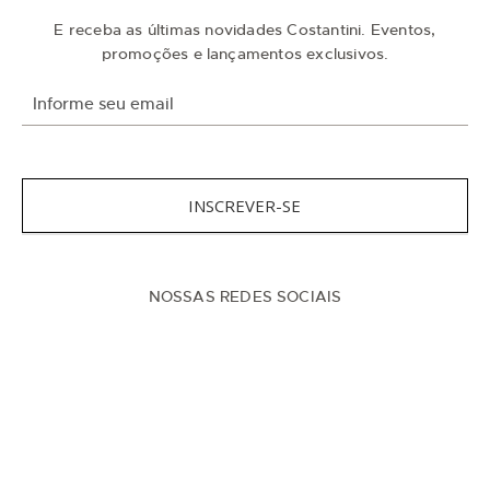
E receba as últimas novidades Costantini. Eventos,
promoções e lançamentos exclusivos.
I
n
s
c
r
e
v
INSCREVER-SE
a
-
s
e
n
NOSSAS REDES SOCIAIS
a
n
o
s
s
a
N
e
w
s