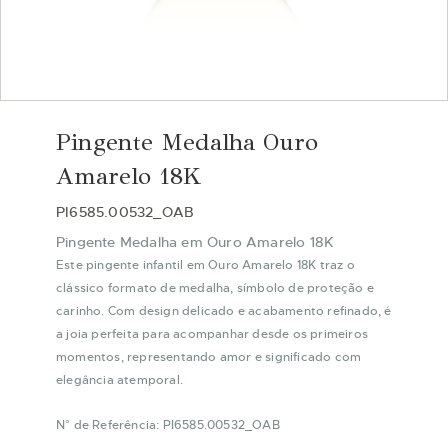
Saltar
para
Pingente Medalha Ouro
o
início
Amarelo 18K
da
Galeria
PI6585.00532_OAB
de
Pingente Medalha em Ouro Amarelo 18K
imagens
Este pingente infantil em Ouro Amarelo 18K traz o
clássico formato de medalha, símbolo de proteção e
carinho. Com design delicado e acabamento refinado, é
a joia perfeita para acompanhar desde os primeiros
momentos, representando amor e significado com
elegância atemporal.
N° de Referência: PI6585.00532_OAB